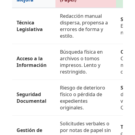
Redacción manual
SPL-I
Técnica
dispersa, propensa a
Estand
Legislativa
errores de forma y
norma
estilo.
Búsqueda física en
Compe
Acceso a la
archivos o tomos
Consu
Información
impresos. Lento y
mater
restringido.
cualqu
Riesgo de deterioro
Siste
Seguridad
físico o pérdida de
digita
Documental
expedientes
valida
originales.
QR.
Solicitudes verbales o
Ticket
Gestión de
por notas de papel sin
cada 