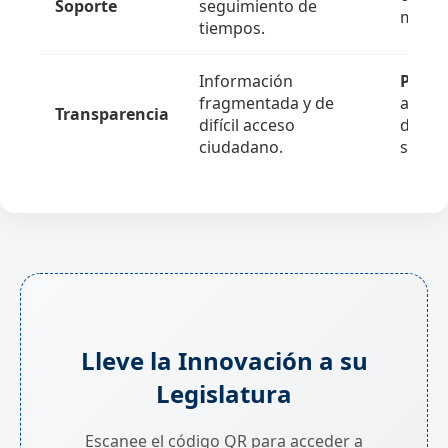
Soporte
seguimiento de
métric
tiempos.
Información
Portal
fragmentada y de
abiert
Transparencia
difícil acceso
digita
ciudadano.
socied
Lleve la Innovación a su
Legislatura
Escanee el código QR para acceder a